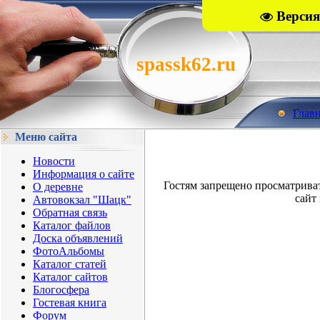
Версия
spassk62.ru
Глав
Меню сайта
Новости
Информация о сайте
Гостям запрещено просматрива
О деревне
сайт 
Автовокзал "Шацк"
Обратная связь
Каталог файлов
Доска объявлений
ФотоАльбомы
Каталог статей
Каталог сайтов
Блогосфера
Гостевая книга
Форум