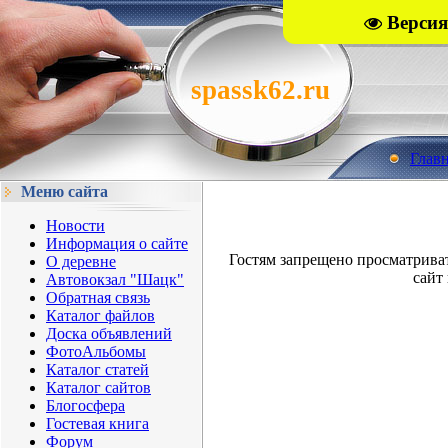
Версия
spassk62.ru
Глав
Меню сайта
Новости
Информация о сайте
Гостям запрещено просматрива
О деревне
сайт 
Автовокзал "Шацк"
Обратная связь
Каталог файлов
Доска объявлений
ФотоАльбомы
Каталог статей
Каталог сайтов
Блогосфера
Гостевая книга
Форум