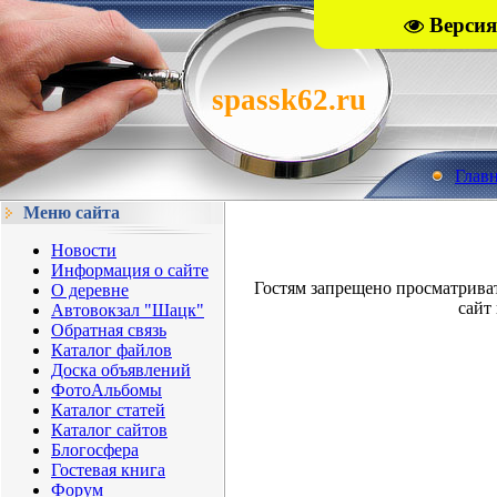
Версия
spassk62.ru
Глав
Меню сайта
Новости
Информация о сайте
Гостям запрещено просматрива
О деревне
сайт 
Автовокзал "Шацк"
Обратная связь
Каталог файлов
Доска объявлений
ФотоАльбомы
Каталог статей
Каталог сайтов
Блогосфера
Гостевая книга
Форум