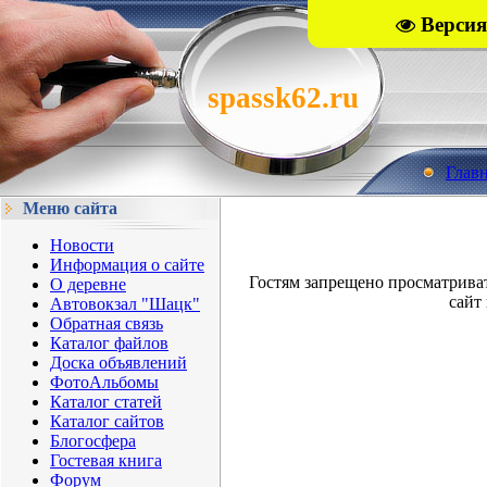
Версия
spassk62.ru
Глав
Меню сайта
Новости
Информация о сайте
Гостям запрещено просматрива
О деревне
сайт 
Автовокзал "Шацк"
Обратная связь
Каталог файлов
Доска объявлений
ФотоАльбомы
Каталог статей
Каталог сайтов
Блогосфера
Гостевая книга
Форум