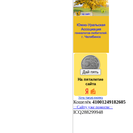
На пятилетие
сайта
Кошелёк
41001249182605
:::Сайту уже помогли:::
ICQ288299948