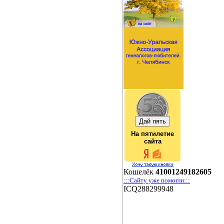
На пятилетие
сайта
Кошелёк
41001249182605
:::Сайту уже помогли:::
ICQ288299948