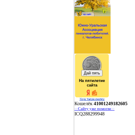
На пятилетие
сайта
Кошелёк
41001249182605
:::Сайту уже помогли:::
ICQ288299948