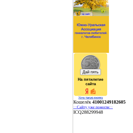
На пятилетие
сайта
Кошелёк
41001249182605
:::Сайту уже помогли:::
ICQ288299948