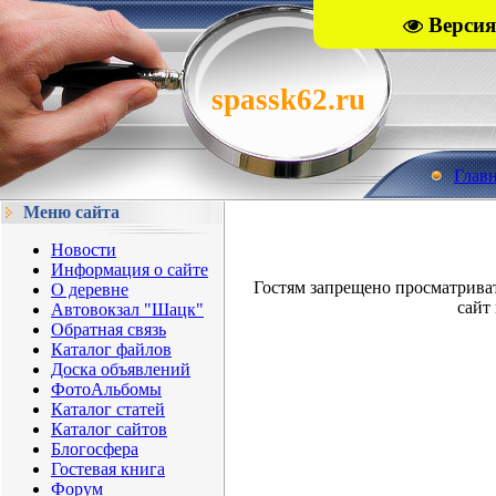
Версия
spassk62.ru
Глав
Меню сайта
Новости
Информация о сайте
Гостям запрещено просматрива
О деревне
сайт 
Автовокзал "Шацк"
Обратная связь
Каталог файлов
Доска объявлений
ФотоАльбомы
Каталог статей
Каталог сайтов
Блогосфера
Гостевая книга
Форум