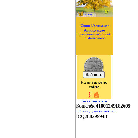
На пятилетие
сайта
Кошелёк
41001249182605
:::Сайту уже помогли:::
ICQ288299948