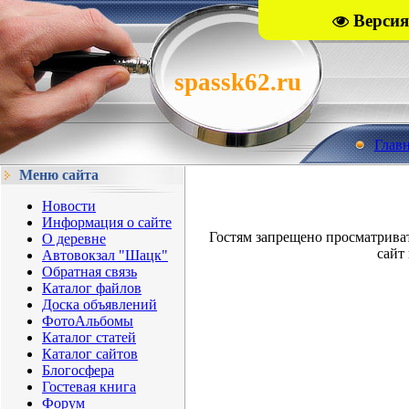
Версия
spassk62.ru
Глав
Меню сайта
Новости
Информация о сайте
Гостям запрещено просматрива
О деревне
сайт 
Автовокзал "Шацк"
Обратная связь
Каталог файлов
Доска объявлений
ФотоАльбомы
Каталог статей
Каталог сайтов
Блогосфера
Гостевая книга
Форум