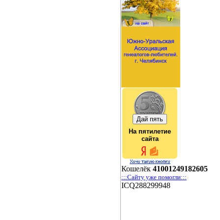
На пятилетие
сайта
Кошелёк
41001249182605
:::Сайту уже помогли:::
ICQ288299948