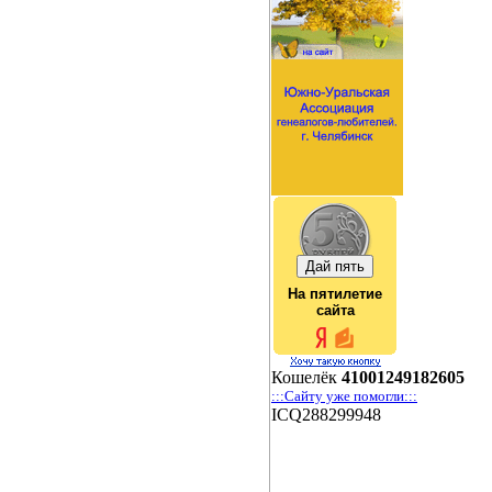
На пятилетие
сайта
Кошелёк
41001249182605
:::Сайту уже помогли:::
ICQ288299948