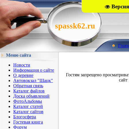
Версия
spassk62.ru
Глав
Меню сайта
Новости
Информация о сайте
Гостям запрещено просматрива
О деревне
сайт 
Автовокзал "Шацк"
Обратная связь
Каталог файлов
Доска объявлений
ФотоАльбомы
Каталог статей
Каталог сайтов
Блогосфера
Гостевая книга
Форум