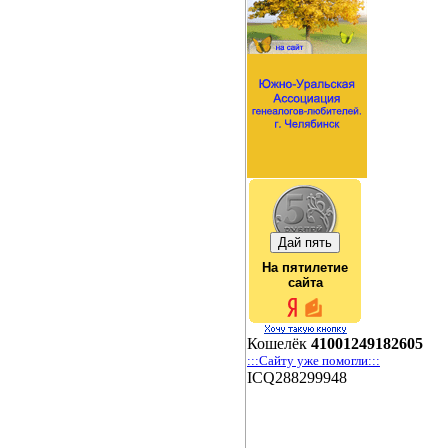
На пятилетие
сайта
Кошелёк
41001249182605
:::Сайту уже помогли:::
ICQ288299948