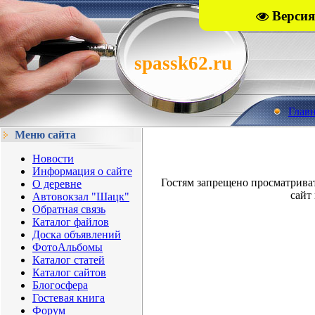
Версия
spassk62.ru
Глав
Меню сайта
Новости
Информация о сайте
Гостям запрещено просматрива
О деревне
сайт 
Автовокзал "Шацк"
Обратная связь
Каталог файлов
Доска объявлений
ФотоАльбомы
Каталог статей
Каталог сайтов
Блогосфера
Гостевая книга
Форум