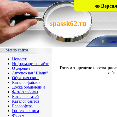
Версия
spassk62.ru
Глав
Меню сайта
Новости
Информация о сайте
Гостям запрещено просматрива
О деревне
сайт 
Автовокзал "Шацк"
Обратная связь
Каталог файлов
Доска объявлений
ФотоАльбомы
Каталог статей
Каталог сайтов
Блогосфера
Гостевая книга
Форум