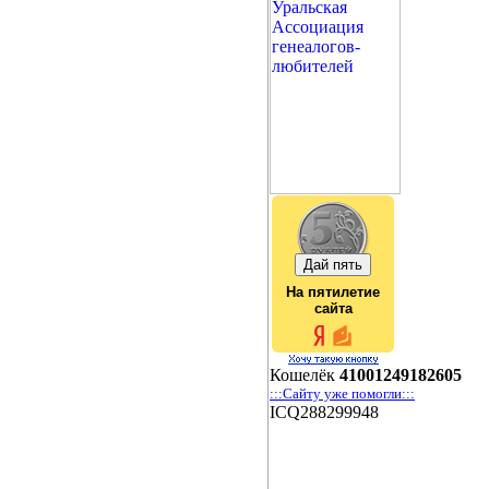
На пятилетие
сайта
Кошелёк
41001249182605
:::Сайту уже помогли:::
ICQ288299948