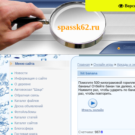
Верс
spassk62.ru
Главна
Меню сайта
Главная
»
Онлайн игры
»
Аркады и э
Новости
hit banana
Информация о сайте
Помогите 500-килограмовой горилле
О деревне
бананы! Отбейте банан так далеко, 
Автовокзал "Шацк"
Нажмите раз, чтобы ударить по бан
раз, чтобы повторить.
Обратная связь
Каталог файлов
Доска объявлений
Играть онлайн
ФотоАльбомы
Каталог статей
Каталог сайтов
Блогосфера
Счетчики
:
987
/
8
Гостевая книга