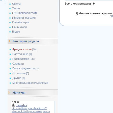
Всего комментариев
:
0
Форум
Тесты
FAQ [вопрос/ответ]
Добавлять комментарии могу
[
Р
Интернет-магазин
Онлайн игры
Наши люди
Видео
Категории раздела
Аркады и экшн
[101]
Настольные
[9]
Головоломки
[140]
Слова
[1]
Поиск предметов
[20]
Стратегии
[5]
Другие
[3]
Многопользовательские
[22]
Мини-чат