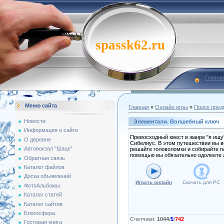
spassk62.ru
Главна
Меню сайта
Главная
»
Онлайн игры
»
Поиск пред
Новости
Элементали. Волшебный ключ
Информация о сайте
Превосходный квест в жанре "я ищу"
О деревне
Сибелиус. В этом путешествии вы вс
Автовокзал "Шацк"
решайте головоломки и собирайте п
помощью вы обязательно одолеете 
Обратная связь
Каталог файлов
Доска объявлений
Играть онлайн
Скачать для
PC
ФотоАльбомы
Каталог статей
Каталог сайтов
Блогосфера
Счетчики
:
1044
/
5
/
742
Гостевая книга