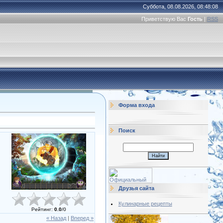
Суббота, 08.08.2026, 08:48:08
Приветствую Вас
Гость
|
RSS
Форма входа
Поиск
Друзья сайта
Кулинарные рецепты
Рейтинг
:
0.0
/
0
« Назад
|
Вперед »