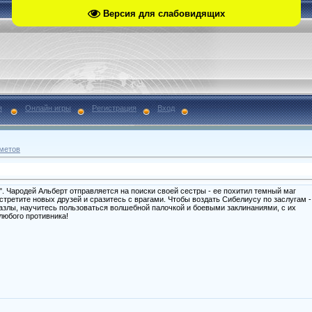
Версия для слабовидящих
я
Онлайн игры
Регистрация
Вход
метов
. Чародей Альберт отправляется на поиски своей сестры - ее похитил темный маг
третите новых друзей и сразитесь с врагами. Чтобы воздать Сибелиусу по заслугам -
азлы, научитесь пользоваться волшебной палочкой и боевыми заклинаниями, с их
любого противника!