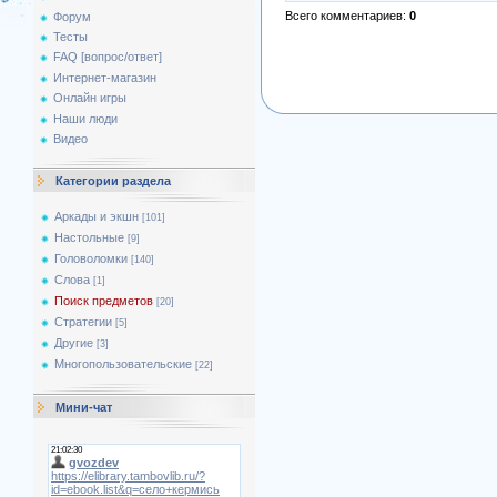
Всего комментариев
:
0
Форум
Тесты
FAQ [вопрос/ответ]
Интернет-магазин
Онлайн игры
Наши люди
Видео
Категории раздела
Аркады и экшн
[101]
Настольные
[9]
Головоломки
[140]
Слова
[1]
Поиск предметов
[20]
Стратегии
[5]
Другие
[3]
Многопользовательские
[22]
Мини-чат