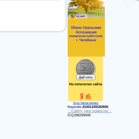
На пятилетие сайта
Кошелёк
41001249182605
:::Сайту уже помогли:::
ICQ288299948