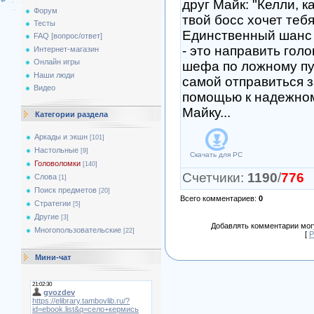
друг Майк: "Келли, к
Форум
твой босс хочет тебя
Тесты
Единственный шанс 
FAQ [вопрос/ответ]
- это направить гол
Интернет-магазин
Онлайн игры
шефа по ложному пу
Наши люди
самой отправиться 
Видео
помощью к надежно
Майку...
Категории раздела
Аркады и экшн
[101]
Настольные
[9]
Скачать для
PC
Головоломки
[140]
Счетчики
:
1190
/
776
Слова
[1]
Поиск предметов
[20]
Всего комментариев
:
0
Стратегии
[5]
Другие
[3]
Добавлять комментарии могу
Многопользовательские
[22]
[
Р
Мини-чат