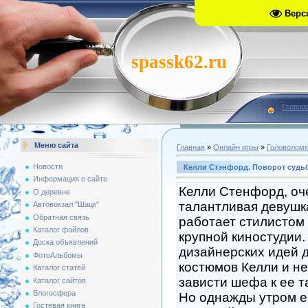
Верс
spassk62.ru
Главна
Меню сайта
Главная
»
Онлайн игры
»
Головоломк
Новости
Келли Стэнфорд. Поворот судь
Информация о сайте
Келли Стенфорд, оч
О деревне
талантливая девушк
Автовокзал "Шацк"
Обратная связь
работает стилистом
Каталог файлов
крупной киностудии.
Доска объявлений
дизайнерских идей 
ФотоАльбомы
костюмов Келли и не
Каталог статей
зависти шефа к ее та
Каталог сайтов
Блогосфера
Но однажды утром е
Гостевая книга