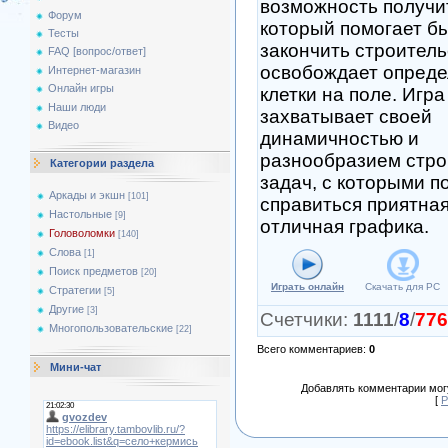
возможность получи
Форум
который помогает б
Тесты
закончить строитель
FAQ [вопрос/ответ]
освобождает опред
Интернет-магазин
Онлайн игры
клетки на поле. Игра
Наши люди
захватывает своей
Видео
динамичностью и
разнообразием стр
Категории раздела
задач, с которыми п
Аркады и экшн
[101]
справиться приятная
Настольные
[9]
отличная графика.
Головоломки
[140]
Слова
[1]
Поиск предметов
[20]
Играть онлайн
Скачать для
PC
Стратегии
[5]
Другие
[3]
Счетчики
:
1111
/
8
/
776
Многопользовательские
[22]
Всего комментариев
:
0
Мини-чат
Добавлять комментарии могу
[
Р