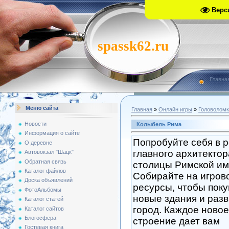
Верс
spassk62.ru
Главна
Меню сайта
Главная
»
Онлайн игры
»
Головоломк
Новости
Колыбель Рима
Информация о сайте
Попробуйте себя в 
О деревне
главного архитектор
Автовокзал "Шацк"
Обратная связь
столицы Римской им
Каталог файлов
Собирайте на игров
Доска объявлений
ресурсы, чтобы поку
ФотоАльбомы
новые здания и раз
Каталог статей
город. Каждое новое
Каталог сайтов
Блогосфера
строение дает вам
Гостевая книга