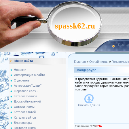
spassk62.ru
Главна
Меню сайта
Главная
»
Онлайн игры
»
Головоломк
Новости
Вандербург
Информация о сайте
В тридевятом царстве - настоящая 
О деревне
набеги на города, драконы испепел
Автовокзал "Шацк"
Юная чародейка горит желанием разо
помощь!
Обратная связь
Каталог файлов
Доска объявлений
Скачать для
PC
ФотоАльбомы
Каталог статей
Каталог сайтов
Блогосфера
Счетчики
:
978
/
634
Гостевая книга