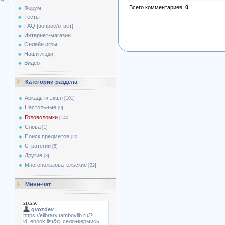
Всего комментариев
:
0
Форум
Тесты
FAQ [вопрос/ответ]
Интернет-магазин
Онлайн игры
Наши люди
Видео
Категории раздела
Аркады и экшн
[101]
Настольные
[9]
Головоломки
[140]
Слова
[1]
Поиск предметов
[20]
Стратегии
[5]
Другие
[3]
Многопользовательские
[22]
Мини-чат