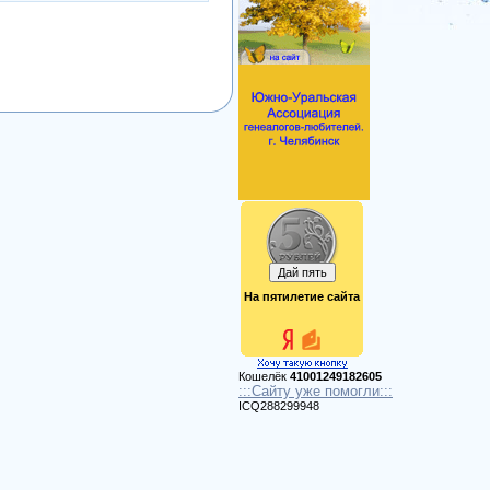
На пятилетие сайта
Кошелёк
41001249182605
:::Сайту уже помогли:::
ICQ288299948