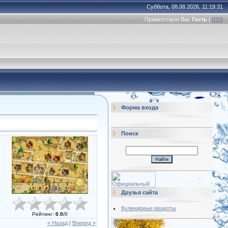
Суббота, 08.08.2026, 11:19:31
Приветствую Вас
Гость
|
RSS
Форма входа
Поиск
Друзья сайта
Кулинарные рецепты
Рейтинг
:
0.0
/
0
« Назад
|
Вперед »