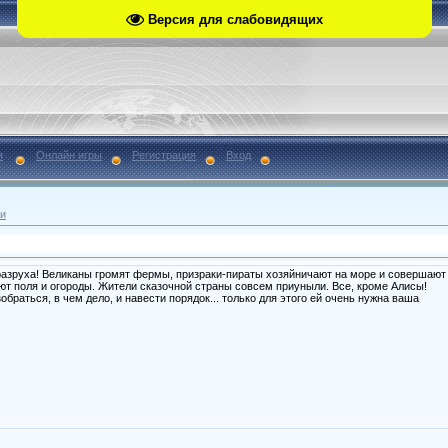
Версия для слабовидящих
я
Онлайн игры
Регистрация
Вход
и
разруха! Великаны громят фермы, призраки-пираты хозяйничают на море и совершают
яют поля и огороды. Жители сказочной страны совсем приуныли. Все, кроме Алисы!
браться, в чем дело, и навести порядок... только для этого ей очень нужна ваша