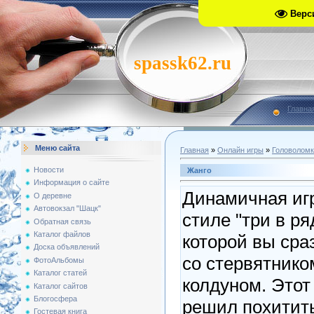
Верс
spassk62.ru
Главна
Меню сайта
Главная
»
Онлайн игры
»
Головоломк
Новости
Жанго
Информация о сайте
Динамичная иг
О деревне
Автовокзал "Шацк"
стиле "три в ряд
Обратная связь
Каталог файлов
которой вы сра
Доска объявлений
со стервятнико
ФотоАльбомы
Каталог статей
колдуном. Этот
Каталог сайтов
Блогосфера
решил похитит
Гостевая книга