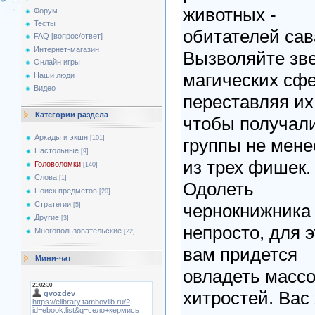
животных -
Форум
Тесты
обитателей сав
FAQ [вопрос/ответ]
Интернет-магазин
Вызволяйте зв
Онлайн игры
магических сфе
Наши люди
Видео
переставляя их 
Категории раздела
чтобы получал
Аркады и экшн
[101]
группы не мене
Настольные
[9]
из трех фишек.
Головоломки
[140]
Слова
[1]
Одолеть
Поиск предметов
[20]
Стратегии
чернокнижника 
[5]
Другие
[3]
непросто, для э
Многопользовательские
[22]
вам придется
Мини-чат
овладеть масс
хитростей. Вас