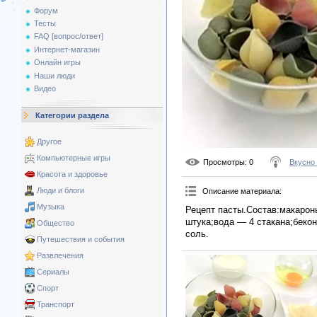
Форум
Тесты
FAQ [вопрос/ответ]
Интернет-магазин
Онлайн игры
Наши люди
Видео
Категории раздела
Другое
Компьютерные игры
Просмотры
: 0
Вкусно
Красота и здоровье
Люди и блоги
Описание материала
:
Музыка
Рецепт пасты.Состав:макарон
штука;вода — 4 стакана;бекон
Общество
соль.
Путешествия и события
Развлечения
Сериалы
Спорт
Транспорт