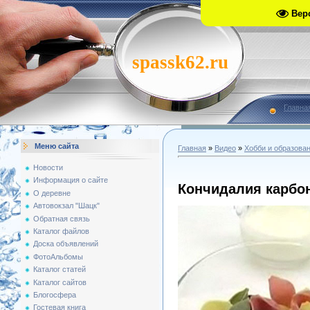
Вер
spassk62.ru
Главна
Меню сайта
Главная
»
Видео
»
Хобби и образова
Новости
Информация о сайте
Кончидалия карбо
О деревне
Автовокзал "Шацк"
Обратная связь
Каталог файлов
Доска объявлений
ФотоАльбомы
Каталог статей
Каталог сайтов
Блогосфера
Гостевая книга