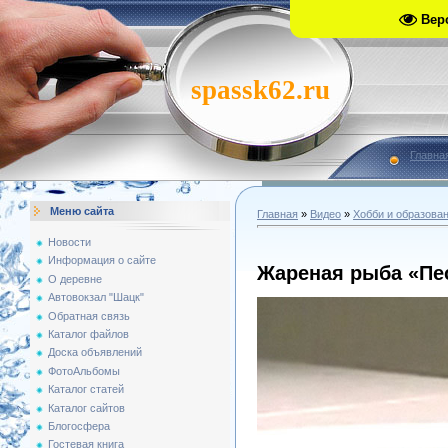
Вер
spassk62.ru
Главна
Меню сайта
Главная
»
Видео
»
Хобби и образова
Новости
Информация о сайте
Жареная рыба «Пе
О деревне
Автовокзал "Шацк"
Обратная связь
Каталог файлов
Доска объявлений
ФотоАльбомы
Каталог статей
Каталог сайтов
Блогосфера
Гостевая книга