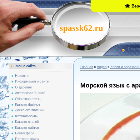
Вер
spassk62.ru
Главна
Меню сайта
Главная
»
Видео
»
Хобби и образова
Новости
Информация о сайте
Морской язык с а
О деревне
Автовокзал "Шацк"
Обратная связь
Каталог файлов
Доска объявлений
ФотоАльбомы
Каталог статей
Каталог сайтов
Блогосфера
Гостевая книга