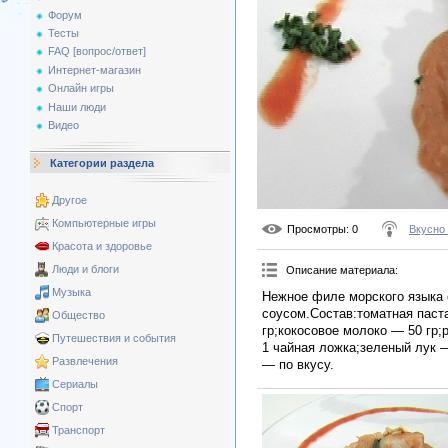
Форум
Тесты
FAQ [вопрос/ответ]
Интернет-магазин
Онлайн игры
Наши люди
Видео
Категории раздела
Другое
Компьютерные игры
Просмотры
: 0
Вкусно
Красота и здоровье
Люди и блоги
Описание материала
:
Музыка
Нежное филе морского языка
соусом.Состав:томатная паст
Общество
гр;кокосовое молоко — 50 гр
Путешествия и события
1 чайная ложка;зеленый лук —
Развлечения
— по вкусу.
Сериалы
Спорт
Транспорт