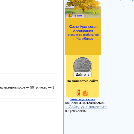
На пятилетие сайта
ашки;зерна кофе — 50 гр;ликер — 1
Кошелёк
41001249182605
:::Сайту уже помогли:::
ICQ288299948