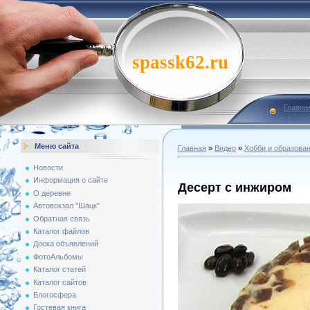
spassk62.ru
Главна
Меню сайта
Главная
»
Видео
»
Хобби и образова
Новости
Информация о сайте
Десерт с инжиром
О деревне
Автовокзал "Шацк"
Обратная связь
Каталог файлов
Доска объявлений
ФотоАльбомы
Каталог статей
Каталог сайтов
Блогосфера
Гостевая книга