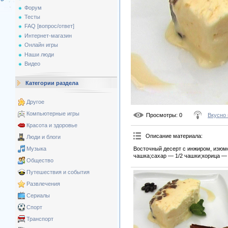
Форум
Тесты
FAQ [вопрос/ответ]
Интернет-магазин
Онлайн игры
Наши люди
Видео
Категории раздела
Другое
Компьютерные игры
Просмотры
: 0
Вкусно 
Красота и здоровье
Описание материала
:
Люди и блоги
Восточный десерт с инжиром, изюмо
Музыка
чашка;сахар — 1/2 чашки;корица — 
Общество
Путешествия и события
Развлечения
Сериалы
Спорт
Транспорт