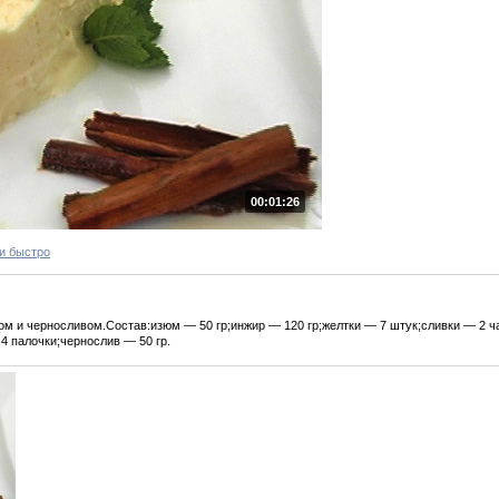
00:01:26
и быстро
м и черносливом.Состав:изюм — 50 гр;инжир — 120 гр;желтки — 7 штук;сливки — 2 ч
4 палочки;чернослив — 50 гр.