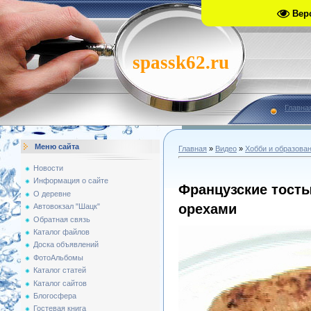
Вер
spassk62.ru
Главна
Меню сайта
Главная
»
Видео
»
Хобби и образова
Новости
Информация о сайте
Французские тосты
О деревне
орехами
Автовокзал "Шацк"
Обратная связь
Каталог файлов
Доска объявлений
ФотоАльбомы
Каталог статей
Каталог сайтов
Блогосфера
Гостевая книга