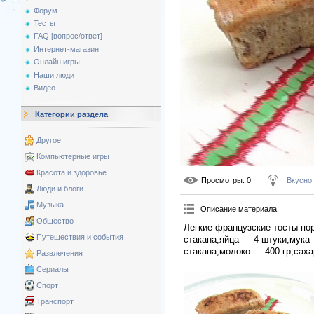
Форум
Тесты
FAQ [вопрос/ответ]
Интернет-магазин
Онлайн игры
Наши люди
Видео
Категории раздела
Другое
Компьютерные игры
Красота и здоровье
Просмотры
: 0
Вкусно
Люди и блоги
Музыка
Описание материала
:
Общество
Легкие французские тосты по
Путешествия и события
стакана;яйца — 4 штуки;мука 
стакана;молоко — 400 гр;саха
Развлечения
Сериалы
Спорт
Транспорт