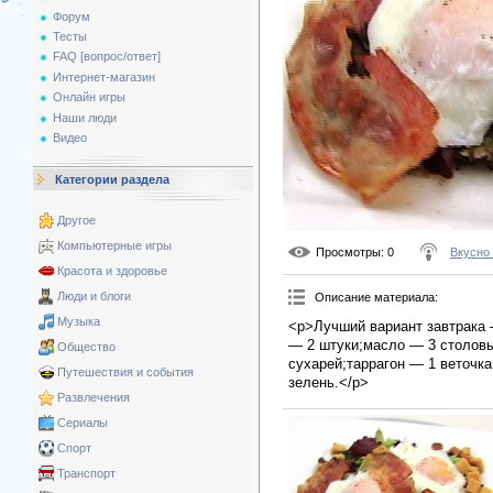
Форум
Тесты
FAQ [вопрос/ответ]
Интернет-магазин
Онлайн игры
Наши люди
Видео
Категории раздела
Другое
Компьютерные игры
Просмотры
: 0
Вкусно
Красота и здоровье
Люди и блоги
Описание материала
:
Музыка
<p>Лучший вариант завтрака 
— 2 штуки;масло — 3 столов
Общество
сухарей;таррагон — 1 веточка
Путешествия и события
зелень.</p>
Развлечения
Сериалы
Спорт
Транспорт