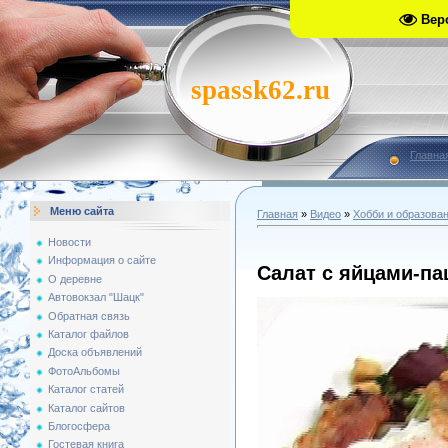
Вер
spassk62.ru
Главна
Меню сайта
Главная
»
Видео
»
Хобби и образова
Новости
Информация о сайте
Салат с яйцами-па
О деревне
Автовокзал "Шацк"
Обратная связь
Каталог файлов
Доска объявлений
ФотоАльбомы
Каталог статей
Каталог сайтов
Блогосфера
Гостевая книга