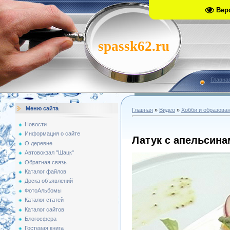
Вер
spassk62.ru
Главна
Меню сайта
Главная
»
Видео
»
Хобби и образова
Новости
Информация о сайте
Латук с апельсина
О деревне
Автовокзал "Шацк"
Обратная связь
Каталог файлов
Доска объявлений
ФотоАльбомы
Каталог статей
Каталог сайтов
Блогосфера
Гостевая книга