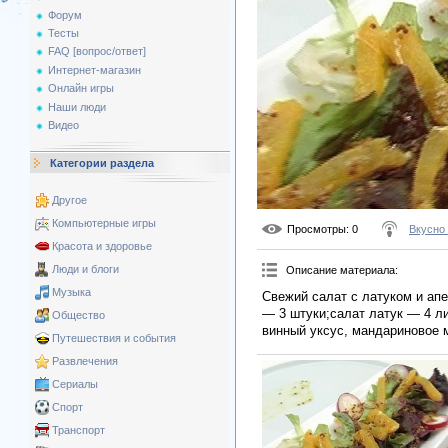
Форум
Тесты
FAQ [вопрос/ответ]
Интернет-магазин
Онлайн игры
Наши люди
Видео
Категории раздела
Другое
Компьютерные игры
Просмотры
: 0
Вкусно
Красота и здоровье
Люди и блоги
Описание материала
:
Музыка
Свежий салат с латуком и ап
— 3 штуки;салат латук — 4 л
Общество
винный уксус, мандариновое м
Путешествия и события
Развлечения
Сериалы
Спорт
Транспорт