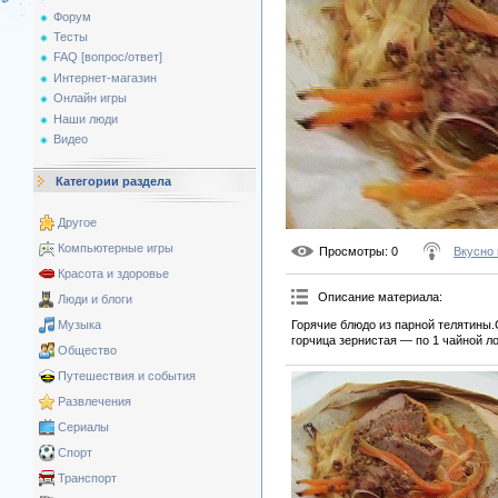
Форум
Тесты
FAQ [вопрос/ответ]
Интернет-магазин
Онлайн игры
Наши люди
Видео
Категории раздела
Другое
Компьютерные игры
Просмотры
: 0
Вкусно 
Красота и здоровье
Описание материала
:
Люди и блоги
Горячие блюдо из парной телятины.
Музыка
горчица зернистая — по 1 чайной ло
Общество
Путешествия и события
Развлечения
Сериалы
Спорт
Транспорт