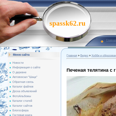
spassk62.ru
Главна
Меню сайта
Главная
»
Видео
»
Хобби и образова
Новости
Информация о сайте
Печеная телятина с 
О деревне
Автовокзал "Шацк"
Обратная связь
Каталог файлов
Доска объявлений
ФотоАльбомы
Каталог статей
Каталог сайтов
Блогосфера
Гостевая книга