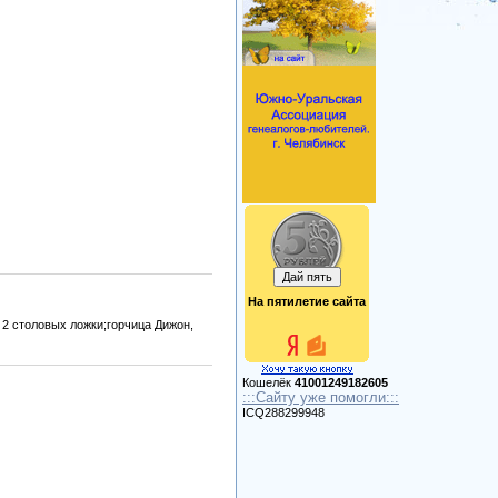
На пятилетие сайта
 2 столовых ложки;горчица Дижон,
Кошелёк
41001249182605
:::Сайту уже помогли:::
ICQ288299948