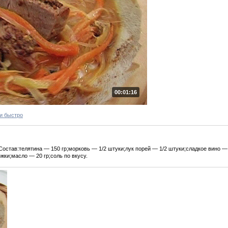
00:01:16
и быстро
Состав:телятина — 150 гр;морковь — 1/2 штуки;лук порей — 1/2 штуки;сладкое вино —
жки;масло — 20 гр;соль по вкусу.