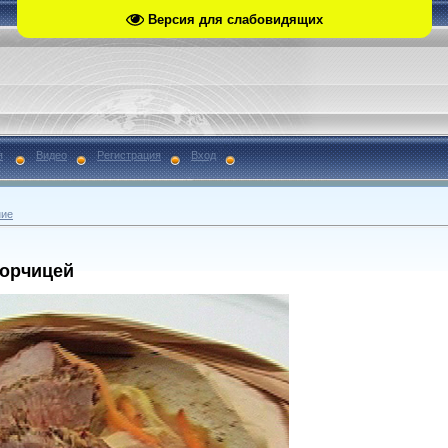
Версия для слабовидящих
я
Видео
Регистрация
Вход
ние
горчицей