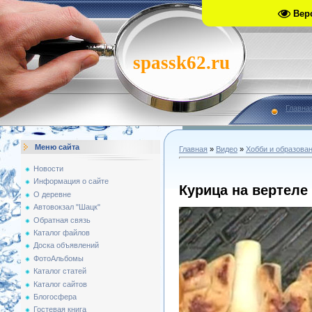
Вер
spassk62.ru
Главна
Меню сайта
Главная
»
Видео
»
Хобби и образова
Новости
Информация о сайте
Курица на вертеле
О деревне
Автовокзал "Шацк"
Обратная связь
Каталог файлов
Доска объявлений
ФотоАльбомы
Каталог статей
Каталог сайтов
Блогосфера
Гостевая книга