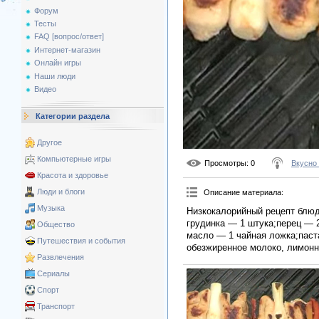
Форум
Тесты
FAQ [вопрос/ответ]
Интернет-магазин
Онлайн игры
Наши люди
Видео
Категории раздела
Другое
Компьютерные игры
Просмотры
: 0
Вкусно
Красота и здоровье
Люди и блоги
Описание материала
:
Музыка
Низкокалорийный рецепт блюд
грудинка — 1 штука;перец — 
Общество
масло — 1 чайная ложка;паст
Путешествия и события
обезжиренное молоко, лимонны
Развлечения
Сериалы
Спорт
Транспорт