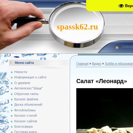
Вер
spassk62.ru
Главна
Меню сайта
Главная
»
Видео
»
Хобби и образова
Новости
Информация о сайте
Салат «Леонард»
О деревне
Автовокзал "Шацк"
Обратная связь
Каталог файлов
Доска объявлений
ФотоАльбомы
Каталог статей
Каталог сайтов
Блогосфера
Гостевая книга