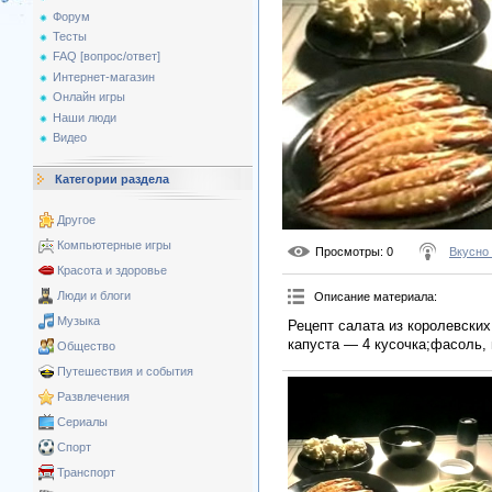
Форум
Тесты
FAQ [вопрос/ответ]
Интернет-магазин
Онлайн игры
Наши люди
Видео
Категории раздела
Другое
Компьютерные игры
Просмотры
: 0
Вкусно
Красота и здоровье
Люди и блоги
Описание материала
:
Музыка
Рецепт салата из королевских
капуста — 4 кусочка;фасоль, 
Общество
Путешествия и события
Развлечения
Сериалы
Спорт
Транспорт