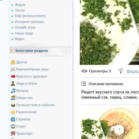
Форум
Тесты
FAQ [вопрос/ответ]
Интернет-магазин
Онлайн игры
Наши люди
Видео
Категории раздела
Другое
Компьютерные игры
Просмотры
: 0
Вкусно
Красота и здоровье
Люди и блоги
Описание материала
:
Музыка
Рецепт вкусного соуса из лос
лимонный сок, перец, сливки,
Общество
Путешествия и события
Развлечения
Сериалы
Спорт
Транспорт