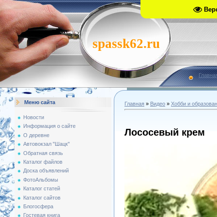
Вер
spassk62.ru
Главна
Меню сайта
Главная
»
Видео
»
Хобби и образова
Новости
Информация о сайте
Лососевый крем
О деревне
Автовокзал "Шацк"
Обратная связь
Каталог файлов
Доска объявлений
ФотоАльбомы
Каталог статей
Каталог сайтов
Блогосфера
Гостевая книга