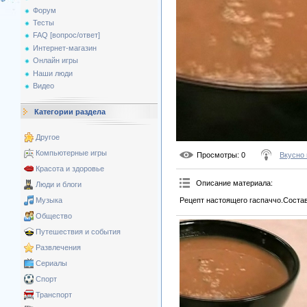
Форум
Тесты
FAQ [вопрос/ответ]
Интернет-магазин
Онлайн игры
Наши люди
Видео
Категории раздела
Другое
Компьютерные игры
Просмотры
: 0
Вкусно 
Красота и здоровье
Описание материала
:
Люди и блоги
Рецепт настоящего гаспаччо.Состав
Музыка
Общество
Путешествия и события
Развлечения
Сериалы
Спорт
Транспорт