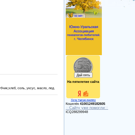
На пятилетие сайта
чик;хлеб, соль, уксус, масло, лед.
Кошелёк
41001249182605
:::Сайту уже помогли:::
ICQ288299948