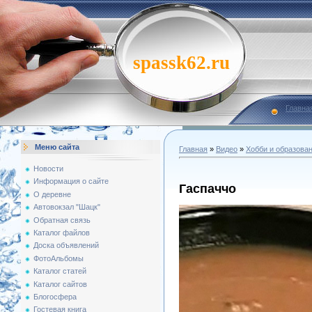
spassk62.ru
Главна
Меню сайта
Главная
»
Видео
»
Хобби и образова
Новости
Информация о сайте
Гаспаччо
О деревне
Автовокзал "Шацк"
Обратная связь
Каталог файлов
Доска объявлений
ФотоАльбомы
Каталог статей
Каталог сайтов
Блогосфера
Гостевая книга