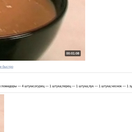
00:01:08
и быстро
:помидоры — 4 штуки;огурец — 1 штука;перец — 1 штука;лук — 1 штука;чеснок — 1 зуб