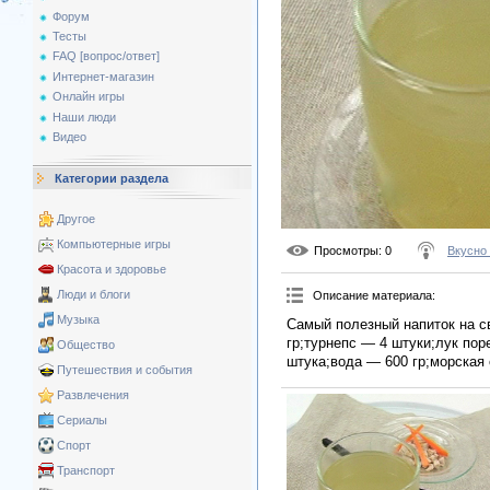
Форум
Тесты
FAQ [вопрос/ответ]
Интернет-магазин
Онлайн игры
Наши люди
Видео
Категории раздела
Другое
Компьютерные игры
Просмотры
: 0
Вкусно
Красота и здоровье
Люди и блоги
Описание материала
:
Музыка
Самый полезный напиток на с
гр;турнепс — 4 штуки;лук по
Общество
штука;вода — 600 гр;морская 
Путешествия и события
Развлечения
Сериалы
Спорт
Транспорт