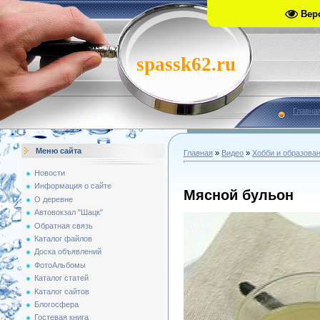
Вер
spassk62.ru
Главна
Меню сайта
Главная
»
Видео
»
Хобби и образова
Новости
Информация о сайте
Мясной бульон
О деревне
Автовокзал "Шацк"
Обратная связь
Каталог файлов
Доска объявлений
ФотоАльбомы
Каталог статей
Каталог сайтов
Блогосфера
Гостевая книга