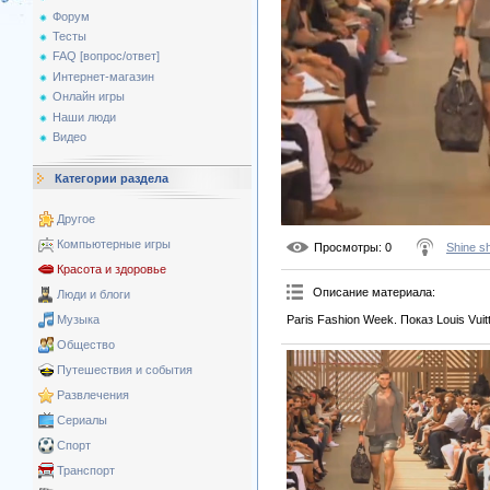
Форум
Тесты
FAQ [вопрос/ответ]
Интернет-магазин
Онлайн игры
Наши люди
Видео
Категории раздела
Другое
Компьютерные игры
Просмотры
: 0
Shine s
Красота и здоровье
Описание материала
:
Люди и блоги
Paris Fashion Week. Показ Louis Vuit
Музыка
Общество
Путешествия и события
Развлечения
Сериалы
Спорт
Транспорт