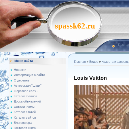
spassk62.ru
Главна
Меню сайта
Главная
»
Видео
»
Красота и здоровь
Новости
Информация о сайте
Louis Vuitton
О деревне
Автовокзал "Шацк"
Обратная связь
Каталог файлов
Доска объявлений
ФотоАльбомы
Каталог статей
Каталог сайтов
Блогосфера
Гостевая книга