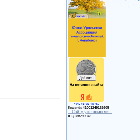
На пятилетие сайта
Кошелёк
41001249182605
:::Сайту уже помогли:::
ICQ288299948