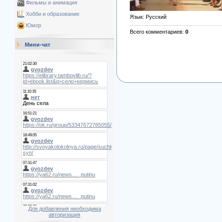
Фильмы и анимация
Хобби и образование
Язык
: Русский
Юмор
Всего комментариев
:
0
Мини-чат
Для добавления необходима
авторизация