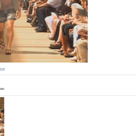
how
ton.