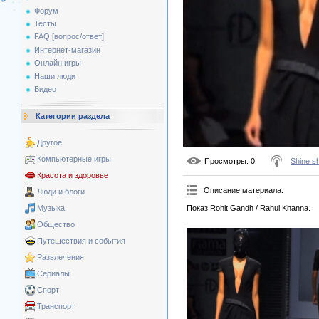
Форум
Тесты
FAQ [вопрос/ответ]
Интернет-магазин
Онлайн игры
Наши люди
Видео
Категории раздела
Другое
Компьютерные игры
Просмотры
: 0
Shine s
Красота и здоровье
Описание материала
:
Люди и блоги
Показ Rohit Gandh / Rahul Khanna.
Музыка
Общество
Путешествия и события
Развлечения
Сериалы
Спорт
Транспорт