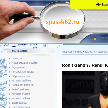
Вер
spassk62.ru
Главна
Меню сайта
Главная
»
Видео
»
Красота и здоровь
Новости
Информация о сайте
Rohit Gandh / Rahul 
О деревне
Автовокзал "Шацк"
Обратная связь
Каталог файлов
Доска объявлений
ФотоАльбомы
Каталог статей
Каталог сайтов
Блогосфера
Гостевая книга