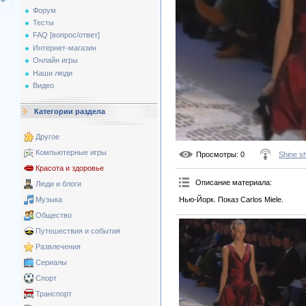
Форум
Тесты
FAQ [вопрос/ответ]
Интернет-магазин
Онлайн игры
Наши люди
Видео
Категории раздела
Другое
Компьютерные игры
Просмотры
: 0
Shine s
Красота и здоровье
Описание материала
:
Люди и блоги
Нью-Йорк. Показ Carlos Miele.
Музыка
Общество
Путешествия и события
Развлечения
Сериалы
Спорт
Транспорт