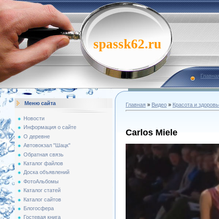
spassk62.ru
Главна
Меню сайта
Главная
»
Видео
»
Красота и здоровь
Новости
Информация о сайте
Carlos Miele
О деревне
Автовокзал "Шацк"
Обратная связь
Каталог файлов
Доска объявлений
ФотоАльбомы
Каталог статей
Каталог сайтов
Блогосфера
Гостевая книга