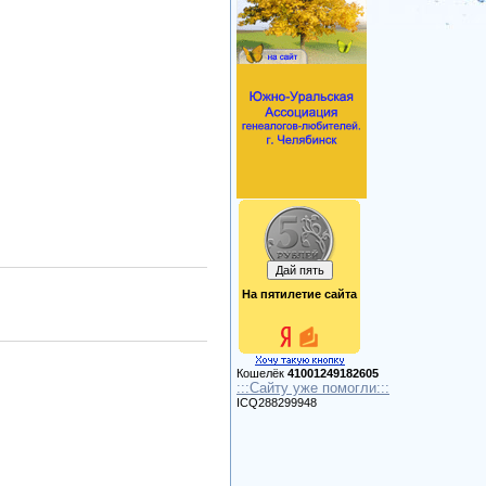
На пятилетие сайта
Кошелёк
41001249182605
:::Сайту уже помогли:::
ICQ288299948