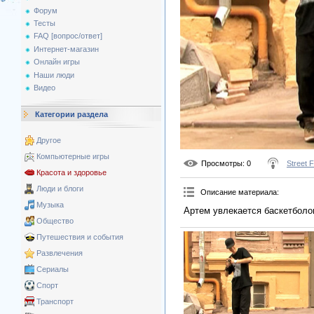
Форум
Тесты
FAQ [вопрос/ответ]
Интернет-магазин
Онлайн игры
Наши люди
Видео
Категории раздела
Другое
Компьютерные игры
Просмотры
: 0
Street 
Красота и здоровье
Люди и блоги
Описание материала
:
Музыка
Артем увлекается баскетболо
Общество
Путешествия и события
Развлечения
Сериалы
Спорт
Транспорт