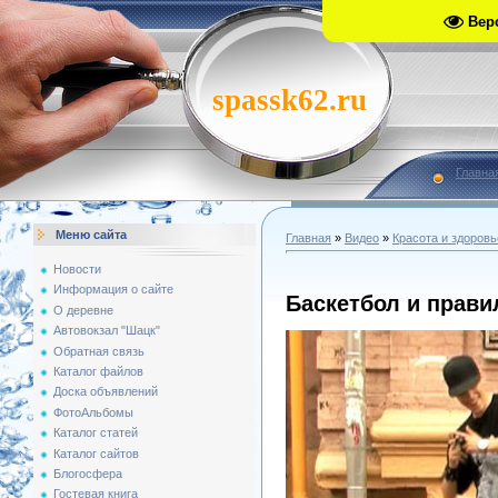
Вер
spassk62.ru
Главна
Меню сайта
Главная
»
Видео
»
Красота и здоровь
Новости
Информация о сайте
Баскетбол и прав
О деревне
Автовокзал "Шацк"
Обратная связь
Каталог файлов
Доска объявлений
ФотоАльбомы
Каталог статей
Каталог сайтов
Блогосфера
Гостевая книга