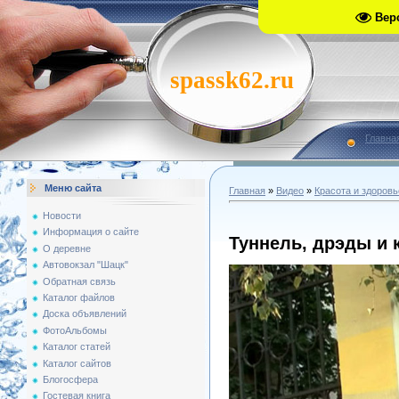
Вер
spassk62.ru
Главна
Меню сайта
Главная
»
Видео
»
Красота и здоровь
Новости
Информация о сайте
Туннель, дрэды и 
О деревне
Автовокзал "Шацк"
Обратная связь
Каталог файлов
Доска объявлений
ФотоАльбомы
Каталог статей
Каталог сайтов
Блогосфера
Гостевая книга