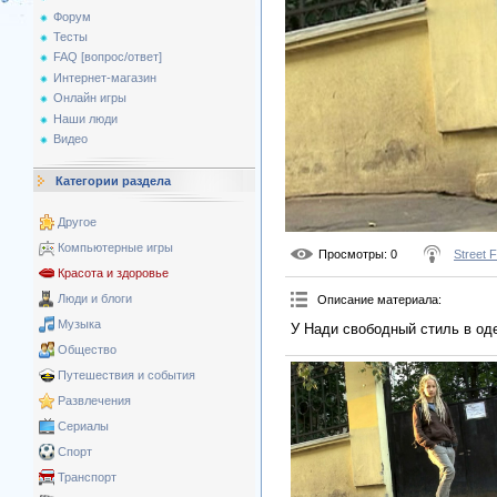
Форум
Тесты
FAQ [вопрос/ответ]
Интернет-магазин
Онлайн игры
Наши люди
Видео
Категории раздела
Другое
Компьютерные игры
Просмотры
: 0
Street 
Красота и здоровье
Люди и блоги
Описание материала
:
Музыка
У Нади свободный стиль в од
Общество
Путешествия и события
Развлечения
Сериалы
Спорт
Транспорт