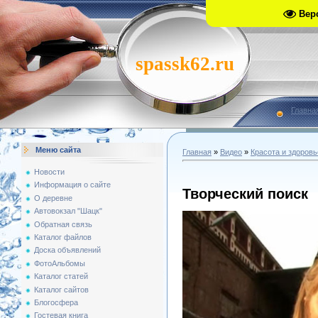
Вер
spassk62.ru
Главна
Меню сайта
Главная
»
Видео
»
Красота и здоровь
Новости
Информация о сайте
Творческий поиск
О деревне
Автовокзал "Шацк"
Обратная связь
Каталог файлов
Доска объявлений
ФотоАльбомы
Каталог статей
Каталог сайтов
Блогосфера
Гостевая книга