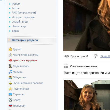
Форум
Тесты
FAQ [вопрос/ответ]
Интернет-магазин
Онлайн игры
Наши люди
Видео
Категории раздела
Другое
Компьютерные игры
Просмотры
: 0
Street 
Красота и здоровье
Люди и блоги
Описание материала
:
Музыка
Катя ищет своё призвание и 
Общество
Путешествия и события
Развлечения
Сериалы
Спорт
Транспорт