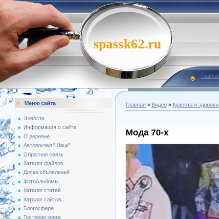
spassk62.ru
Главна
Меню сайта
Главная
»
Видео
»
Красота и здоровь
Новости
Информация о сайте
Мода 70-х
О деревне
Автовокзал "Шацк"
Обратная связь
Каталог файлов
Доска объявлений
ФотоАльбомы
Каталог статей
Каталог сайтов
Блогосфера
Гостевая книга