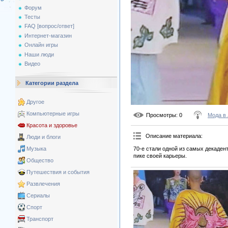
Форум
Тесты
FAQ [вопрос/ответ]
Интернет-магазин
Онлайн игры
Наши люди
Видео
Категории раздела
Другое
Компьютерные игры
Просмотры
: 0
Мода в
Красота и здоровье
Описание материала
:
Люди и блоги
70-е стали одной из самых декаден
Музыка
пике своей карьеры.
Общество
Путешествия и события
Развлечения
Сериалы
Спорт
Транспорт