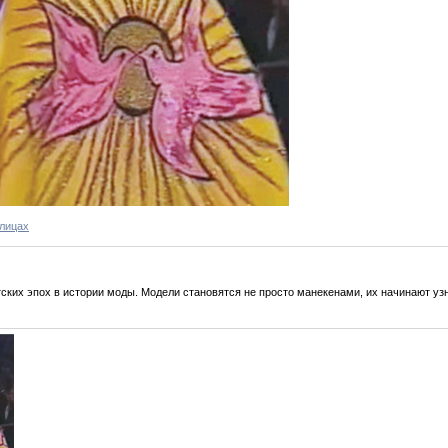
 лицах
тских эпох в истории моды. Модели становятся не просто манекенами, их начинают уз