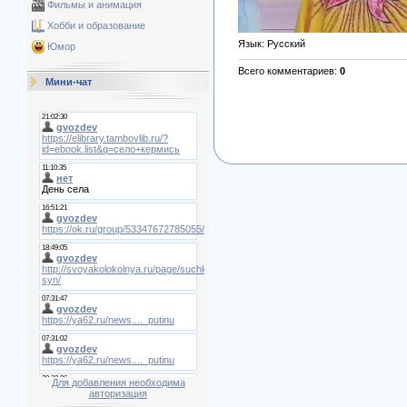
Фильмы и анимация
Хобби и образование
Язык
: Русский
Юмор
Всего комментариев
:
0
Мини-чат
Для добавления необходима
авторизация