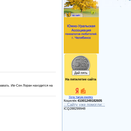
На пятилетие сайта
навать. Ив-Сен Лоран находится на
Кошелёк
41001249182605
:::Сайту уже помогли:::
ICQ288299948