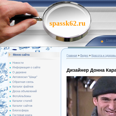
spassk62.ru
Главна
Меню сайта
Главная
»
Видео
»
Красота и здоровь
Новости
Информация о сайте
Дизайнер Донна Кар
О деревне
Автовокзал "Шацк"
Обратная связь
Каталог файлов
Доска объявлений
ФотоАльбомы
Каталог статей
Каталог сайтов
Блогосфера
Гостевая книга