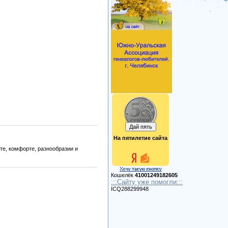
На пятилетие сайта
те, комфорте, разнообразии и
Кошелёк
41001249182605
:::Сайту уже помогли:::
ICQ288299948