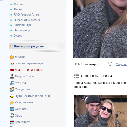
Форум
Тесты
FAQ [вопрос/ответ]
Интернет-магазин
Онлайн игры
Наши люди
Видео
Категории раздела
Другое
Компьютерные игры
Просмотры
: 0
Мода в
Красота и здоровье
Описание материала
:
Люди и блоги
Донна Каран была образцом женщины
Музыка
роскоши.
Общество
Путешествия и события
Развлечения
Сериалы
Спорт
Транспорт