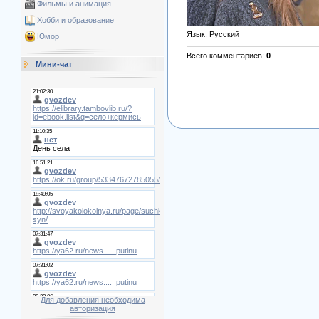
Фильмы и анимация
Хобби и образование
Язык
: Русский
Юмор
Всего комментариев
:
0
Мини-чат
Для добавления необходима
авторизация