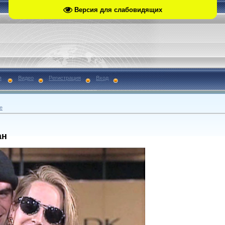
Версия для слабовидящих
я
Видео
Регистрация
Вход
е
ан