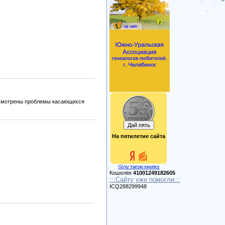
ассмотрены проблемы касающихся
На пятилетие сайта
Кошелёк
41001249182605
:::Сайту уже помогли:::
ICQ288299948