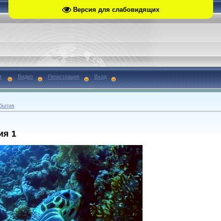
Версия для слабовидящих
я
Видео
Регистрация
Вход
бытия
ия 1