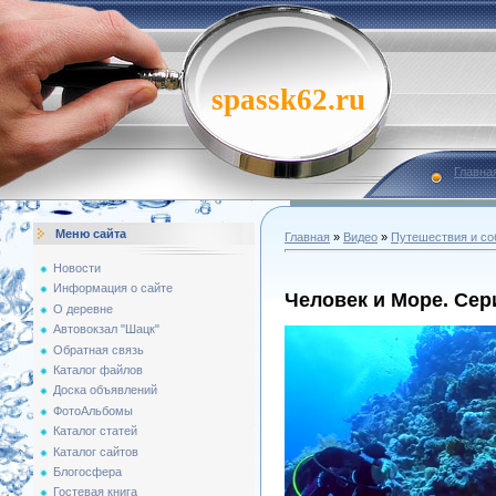
spassk62.ru
Главна
Меню сайта
Главная
»
Видео
»
Путешествия и со
Новости
Информация о сайте
Человек и Море. Сер
О деревне
Автовокзал "Шацк"
Обратная связь
Каталог файлов
Доска объявлений
ФотоАльбомы
Каталог статей
Каталог сайтов
Блогосфера
Гостевая книга