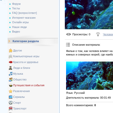
Форум
Тесты
FAQ [вопрос/ответ]
Интернет-магазин
Онлайн игры
Наши люди
Видео
Просмотры
: 0
Челове
Категории раздела
Описание материала
:
Другое
Фильм о том, как человек влияет н
южных и северных морей, где наибо
Компьютерные игры
Красота и здоровье
Люди и блоги
Музыка
Общество
Путешествия и события
Развлечения
Язык
: Русский
Сериалы
Длительность материала
: 00:01:49
Спорт
Всего комментариев
:
0
Транспорт