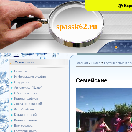
Вер
spassk62.ru
Главна
Меню сайта
Главная
»
Видео
»
Путешествия и со
Новости
Информация о сайте
Семейские
О деревне
Автовокзал "Шацк"
Обратная связь
Каталог файлов
Доска объявлений
ФотоАльбомы
Каталог статей
Каталог сайтов
Блогосфера
Гостевая книга