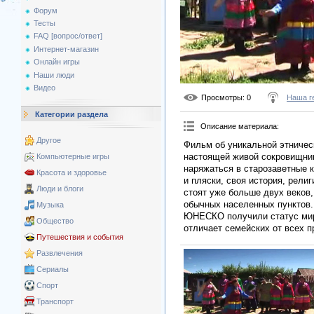
Форум
Тесты
FAQ [вопрос/ответ]
Интернет-магазин
Онлайн игры
Наши люди
Видео
Просмотры
: 0
Наша г
Категории раздела
Описание материала
:
Другое
Фильм об уникальной этничес
настоящей живой сокровищниц
Компьютерные игры
наряжаться в старозаветные к
Красота и здоровье
и пляски, своя история, рели
Люди и блоги
стоят уже больше двух веков,
обычных населенных пунктов.
Музыка
ЮНЕСКО получили статус миро
Общество
отличает семейских от всех 
Путешествия и события
Развлечения
Сериалы
Спорт
Транспорт