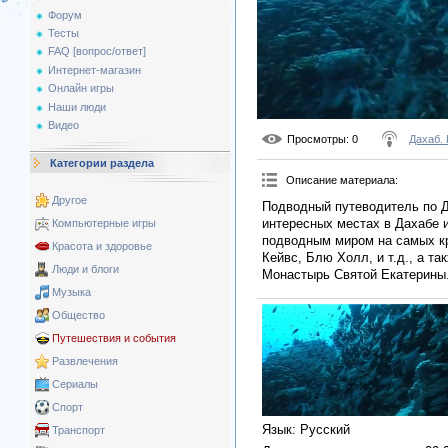
Форум
Тесты
FAQ [вопрос/ответ]
Интернет-магазин
Онлайн игры
Наши люди
Видео
Просмотры
: 0
Дахаб.
Категории раздела
Описание материала
:
Другое
Подводный путеводитель по Д
интересных местах в Дахабе и
Компьютерные игры
подводным миром на самых кр
Красота и здоровье
Кейвс, Блю Холл, и т.д., а т
Люди и блоги
Монастырь Святой Екатерины.
Музыка
Общество
Путешествия и события
Развлечения
Сериалы
Спорт
Язык
: Русский
Транспорт