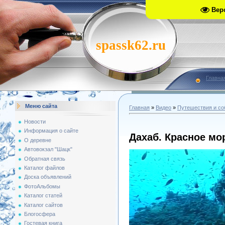
Вер
spassk62.ru
Главна
Меню сайта
Главная
»
Видео
»
Путешествия и со
Новости
Информация о сайте
Дахаб. Красное мор
О деревне
Автовокзал "Шацк"
Обратная связь
Каталог файлов
Доска объявлений
ФотоАльбомы
Каталог статей
Каталог сайтов
Блогосфера
Гостевая книга