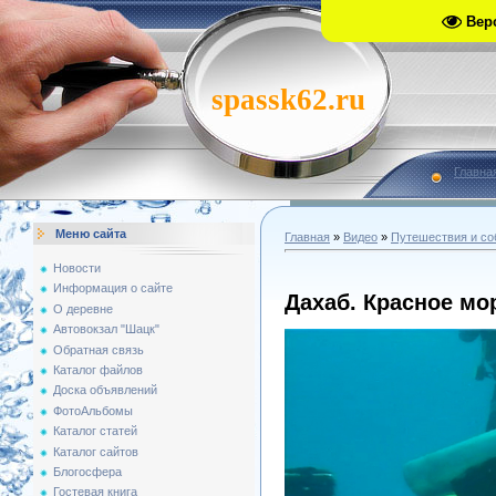
Вер
spassk62.ru
Главна
Меню сайта
Главная
»
Видео
»
Путешествия и со
Новости
Информация о сайте
Дахаб. Красное мор
О деревне
Автовокзал "Шацк"
Обратная связь
Каталог файлов
Доска объявлений
ФотоАльбомы
Каталог статей
Каталог сайтов
Блогосфера
Гостевая книга