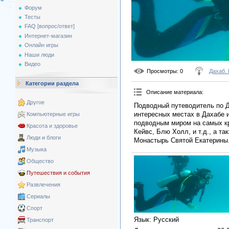
Форум
Тесты
FAQ [вопрос/ответ]
Интернет-магазин
Онлайн игры
Наши люди
Видео
Просмотры
: 0
Дахаб.
Категории раздела
Описание материала
:
Другое
Подводный путеводитель по Д
интересных местах в Дахабе и
Компьютерные игры
подводным миром на самых кр
Красота и здоровье
Кейвс, Блю Холл, и т.д., а т
Люди и блоги
Монастырь Святой Екатерины.
Музыка
Общество
Путешествия и события
Развлечения
Сериалы
Спорт
Язык
: Русский
Транспорт