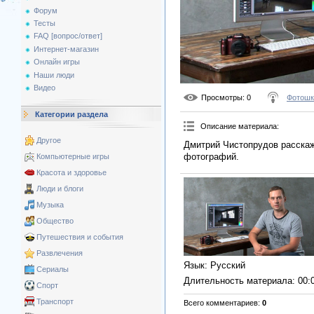
Форум
Тесты
FAQ [вопрос/ответ]
Интернет-магазин
Онлайн игры
Наши люди
Видео
Просмотры
: 0
Фотошк
Категории раздела
Описание материала
:
Другое
Дмитрий Чистопрудов расска
фотографий.
Компьютерные игры
Красота и здоровье
Люди и блоги
Музыка
Общество
Путешествия и события
Развлечения
Язык
: Русский
Сериалы
Длительность материала
: 00:
Спорт
Транспорт
Всего комментариев
:
0