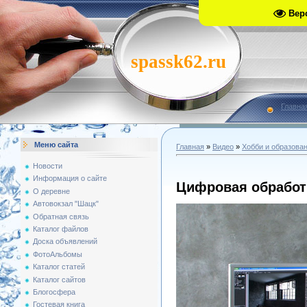
Вер
spassk62.ru
Главна
Меню сайта
Главная
»
Видео
»
Хобби и образова
Новости
Информация о сайте
Цифровая обработ
О деревне
Автовокзал "Шацк"
Обратная связь
Каталог файлов
Доска объявлений
ФотоАльбомы
Каталог статей
Каталог сайтов
Блогосфера
Гостевая книга